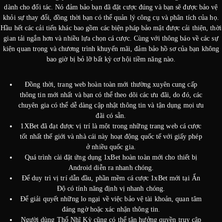
dành cho đối tác. Nó đảm bảo bạn đã đặt cược đúng và bạn sẽ được bảo vệ
khỏi sự thay đổi, đồng thời bạn có thể quản lý công cụ và phân tích của họ.
Hầu hết các cải tiến khác bao gồm các biện pháp bảo mật được cải thiện, thời
gian tải ngắn hơn và nhiều lựa chọn cá cược. Cùng với thông báo về các sự
kiện quan trọng và chương trình khuyến mãi, đảm bảo hồ sơ của bạn không
bao giờ bị bỏ lỡ bất kỳ cơ hội tiềm năng nào.
Đồng thời, trang web hoàn toàn mới thường xuyên cung cấp
thông tin mới nhất và bạn có thể theo dõi các ưu đãi, do đó, các
chuyên gia có thể dễ dàng cập nhật thông tin và tận dụng mọi ưu
đãi có sẵn.
1XBet đã đạt được vị trí là một trong những trang web cá cược
tốt nhất thế giới và nhà cái này hoạt động quốc tế với giấy phép
ở nhiều quốc gia.
Quá trình cài đặt ứng dụng 1xBet hoàn toàn mới cho thiết bị
Android diễn ra nhanh chóng.
Để duy trì vị trí dẫn đầu, phần mềm cá cược 1xBet mới tại Ấn
Độ có tính năng định vị nhanh chóng.
Để giải quyết những lo ngại về việc bảo vệ tài khoản, quan tâm
đáng ngờ hoặc xác nhận thông tin.
Người dùng Thổ Nhĩ Kỳ cũng có thể tận hưởng quyền truy cập