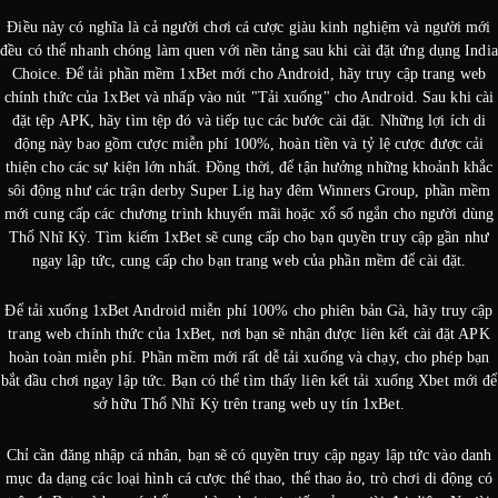
Điều này có nghĩa là cả người chơi cá cược giàu kinh nghiệm và người mới
đều có thể nhanh chóng làm quen với nền tảng sau khi cài đặt ứng dụng India
Choice. Để tải phần mềm 1xBet mới cho Android, hãy truy cập trang web
chính thức của 1xBet và nhấp vào nút "Tải xuống" cho Android. Sau khi cài
đặt tệp APK, hãy tìm tệp đó và tiếp tục các bước cài đặt. Những lợi ích di
động này bao gồm cược miễn phí 100%, hoàn tiền và tỷ lệ cược được cải
thiện cho các sự kiện lớn nhất. Đồng thời, để tận hưởng những khoảnh khắc
sôi động như các trận derby Super Lig hay đêm Winners Group, phần mềm
mới cung cấp các chương trình khuyến mãi hoặc xổ số ngắn cho người dùng
Thổ Nhĩ Kỳ. Tìm kiếm 1xBet sẽ cung cấp cho bạn quyền truy cập gần như
ngay lập tức, cung cấp cho bạn trang web của phần mềm để cài đặt.
Để tải xuống 1xBet Android miễn phí 100% cho phiên bản Gà, hãy truy cập
trang web chính thức của 1xBet, nơi bạn sẽ nhận được liên kết cài đặt APK
hoàn toàn miễn phí. Phần mềm mới rất dễ tải xuống và chạy, cho phép bạn
bắt đầu chơi ngay lập tức. Bạn có thể tìm thấy liên kết tải xuống Xbet mới để
sở hữu Thổ Nhĩ Kỳ trên trang web uy tín 1xBet.
Chỉ cần đăng nhập cá nhân, bạn sẽ có quyền truy cập ngay lập tức vào danh
mục đa dạng các loại hình cá cược thể thao, thể thao ảo, trò chơi di động có