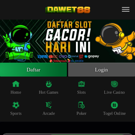
Beranda
Slot Online
Live Casino
Sportsbook
Arcade
Togel Online
Daftar
Login
Poker
Whatsapp
Home
Hot Games
Slots
Live Casino
Telegram
Sports
Arcade
Poker
Togel Online
Livechat