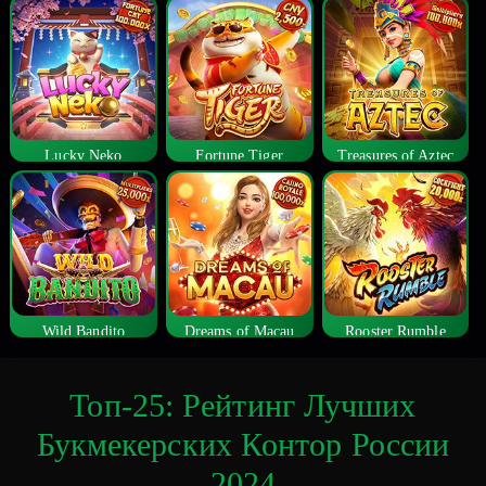
Lucky Neko
Fortune Tiger
Treasures of Aztec
Wild Bandito
Dreams of Macau
Rooster Rumble
Топ-25: Рейтинг Лучших
Букмекерских Контор России
2024