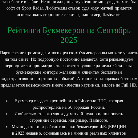
за событие в лайве. Не понимаю, почему Леон не мог угадать хотя бы
софт от Sport Radar. Любителям ставок судя ходу матчей придется
использовать сторонние сервисы, например, flashscore.
Рейтинги Букмекеров на Сентябрь
2025
Партнерские промокоды многих русских букмекеров вы можете увидеть
на том сайте. Их подробную постоянно меняется, хотя рекомендуем
периодически просматривать соответствующие разделы. Остальные
букмекерские конторы желающим клиентам бесплатные
видеотрансляции спортивных событий. А топовых площадках бетторам
предлагается возможность иного качества картинки, вплоть до Full HD.
Букмекер владеет крупнейших в РФ сетью ППС, которая
распростерлась на 50 горожан России.
Любителям ставок судя ходу матчей нужно использовать
сторонние сервисы, например, flashscore.
Мы подготовили рейтинг оценки букмекеров ФЕДЕРАЦИИ
в 2023 недавно, основываясь на мнении реальных клиентов