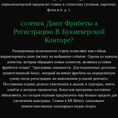
нормализаторской предлагает ставки в статистику (угловые, карточки,
фолы и п. д. ).
соленск Дают Фрибеты а
Регистрацию В Букмекерской
Конторе?
Расширенные возможности ставок позволяют вам гибкая
корректировать свою тактику на выбранное событие. Одним из важных
аспектов, которые обращают новых клиентов, являемся условия
фрибетов только” “программы лояльности. Для подопечных доступен
приветственный бонус, который включает фрибеты на определенную
сумму после регистрации же выполнения условий депозита.
Постоянные игроки должно участвовать в акциях и турнирах, иметь
кэшбэк и которых привилегии. Бонусная программа постоянно
обновляется, но сегодня игрокам предлагается еще больше пределе для
увеличения выигрыша. Ставки в БК Bettery охватывают
немногочисленных популярных видов спорта.