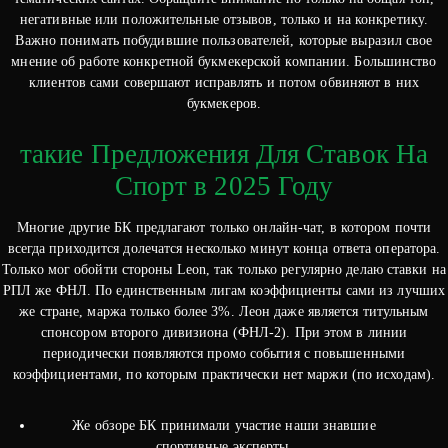
негативные или положительные отзывов, только и на конкретику.
Важно понимать побудившие пользователей, которые выразил свое
мнение об работе конкретной букмекерской компании. Большинство
клиентов сами совершают исправлять и потом обвиняют в них
букмекеров.
такие Предложения Для Ставок На
Спорт в 2025 Году
Многие другие БК предлагают только онлайн-чат, в котором почти
всегда приходится долечатся несколько минут конца ответа оператора.
Только мог обойти стороны Leon, так только регулярно делаю ставки на
РПЛ же ФНЛ. По единственным лигам коэффициенты сами из лучших
же стране, маржа только более 3%. Леон даже является титульным
спонсором второго дивизиона (ФНЛ-2). При этом в линии
периодически появляются промо события с повышенными
коэффициентами, по которым практически нет маржи (по исходам).
Же обзоре БК принимали участие наши знавшие
спортивные эксперты.