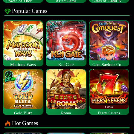
Power of Thor Megaways
Aztec Gems
Gates of Gatot Kaca
Popular Games
Mahjong Ways
Koi Gate
Gem Saviour Conquest
Gold Blitz
Roma
Fiery Sevens
Hot Games