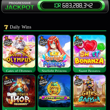
Daily Wins
Gates of Olympus
Starlight Princess
Sweet Bonanza