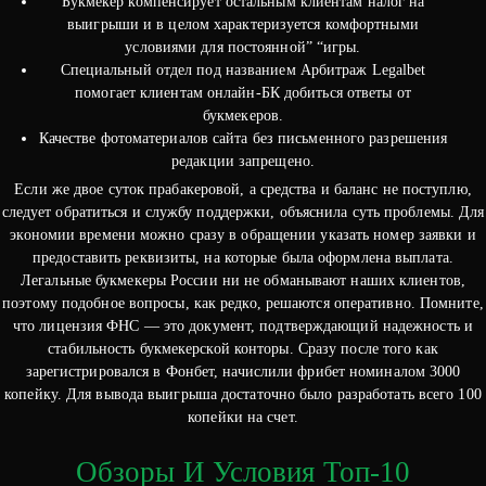
Букмекер компенсирует остальным клиентам налог на
выигрыши и в целом характеризуется комфортными
условиями для постоянной” “игры.
Специальный отдел под названием Арбитраж Legalbet
помогает клиентам онлайн-БК добиться ответы от
букмекеров.
Качестве фотоматериалов сайта без письменного разрешения
редакции запрещено.
Если же двое суток прабакеровой, а средства и баланс не поступлю,
следует обратиться и службу поддержки, объяснила суть проблемы. Для
экономии времени можно сразу в обращении указать номер заявки и
предоставить реквизиты, на которые была оформлена выплата.
Легальные букмекеры России ни не обманывают наших клиентов,
поэтому подобное вопросы, как редко, решаются оперативно. Помните,
что лицензия ФНС — это документ, подтверждающий надежность и
стабильность букмекерской конторы. Сразу после того как
зарегистрировался в Фонбет, начислили фрибет номиналом 3000
копейку. Для вывода выигрыша достаточно было разработать всего 100
копейки на счет.
Обзоры И Условия Топ-10