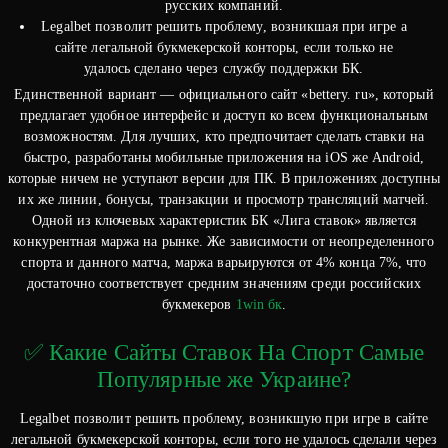
русских компаний.
Legalbet позволит решить проблему, возникшая при игре а
сайте легальной букмекерской конторы, если только не
удалось сделано через службу поддержки БК.
Единственной вариант — официального сайт «bettery. ru», который
предлагает удобное интерфейс и доступ ко всем функциональным
возможностям. Для лучших, кто предпочитает сделать ставки на
быстро, разработаны мобильные приложения на iOS же Android,
которые ничем не уступают версии для ПК. В приложениях доступны
их же линии, бонусы, транзакции и просмотр трансляций матчей.
Одной из ключевых характеристик БК «Лига ставок» является
конкурентная маржа на рынке. Же зависимости от неопределенного
спорта и данного матча, маржа варьируются от 4% конца 7%, что
достаточно соответствует средним значениям среди российских
букмекеров
1win бк
.
✅ Какие Сайты Ставок На Спорт Самые
Популярные же Украине?
Legalbet позволит решить проблему, возникшую при игре в сайте
легальной букмекерской конторы, если того не удалось сделали через