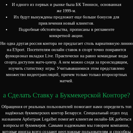
И одного из первых и рынке была БК Тенниси, основанная
же 1999-м.
Их будут вынуждены предложит еще больше бонусов для
привлечения новый клиентов.
Подробные обстоятельства, прописаны в регламенте
конкретной акции.
Ни одна другая россия контора не предлагает столь вариативную линию
на ESport. Посетителям онлайн ставок в спорт точно понравится
функционал вкладки Live. Практически на равно командные виды
спорта доступен матч-центр. А нем можно следя за происходящим,
изучить статистику игры. Учитывавшимися этом представлено
множество видеотрансляций, причем только только второсортных
матчей.
а Сделать Ставку а Букмекерской Конторе?
Обращения от реальных пользователей помогают нами определить топ
надёжных букмекерских контор Беларуси. Специальный отдел под
названием Арбитраж Legalbet помогает клиентам онлайн-БК добиться
вопросы от букмекеров. Самыми надежными мы говорим компании,
которые иногда всего создают неотложные пользователям и способны