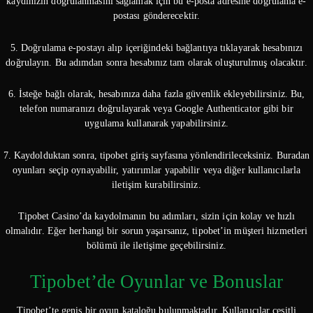
kaydınızın doğrulanmasını sağlamak için bu e-posta adresine doğrulama e-
postası gönderecektir.
5. Doğrulama e-postayı alıp içeriğindeki bağlantıya tıklayarak hesabınızı
doğrulayın. Bu adımdan sonra hesabınız tam olarak oluşturulmuş olacaktır.
6. İsteğe bağlı olarak, hesabınıza daha fazla güvenlik ekleyebilirsiniz. Bu,
telefon numaranızı doğrulayarak veya Google Authenticator gibi bir
uygulama kullanarak yapabilirsiniz.
7. Kaydolduktan sonra, tipobet giriş sayfasına yönlendirileceksiniz. Buradan
oyunları seçip oynayabilir, yatırımlar yapabilir veya diğer kullanıcılarla
iletişim kurabilirsiniz.
Tipobet Casino’da kaydolmanın bu adımları, sizin için kolay ve hızlı
olmalıdır. Eğer herhangi bir sorun yaşarsanız, tipobet’in müşteri hizmetleri
bölümü ile iletişime geçebilirsiniz.
Tipobet’de Oyunlar ve Bonuslar
Tipobet’te geniş bir oyun kataloğu bulunmaktadır. Kullanıcılar çeşitli