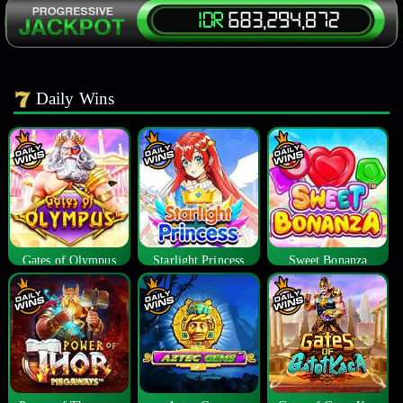
Daily Wins
Gates of Olympus
Starlight Princess
Sweet Bonanza