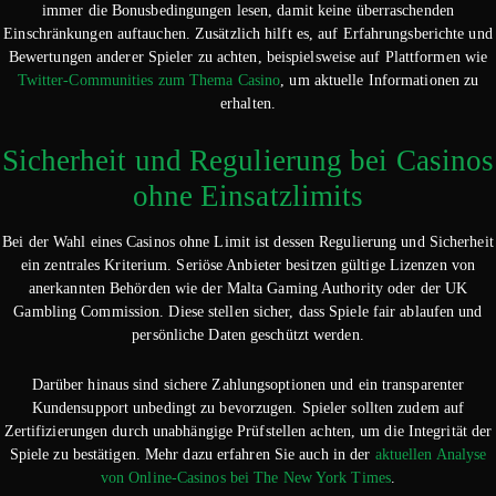
immer die Bonusbedingungen lesen, damit keine überraschenden
Einschränkungen auftauchen. Zusätzlich hilft es, auf Erfahrungsberichte und
Bewertungen anderer Spieler zu achten, beispielsweise auf Plattformen wie
Twitter-Communities zum Thema Casino
, um aktuelle Informationen zu
erhalten.
Sicherheit und Regulierung bei Casinos
ohne Einsatzlimits
Bei der Wahl eines Casinos ohne Limit ist dessen Regulierung und Sicherheit
ein zentrales Kriterium. Seriöse Anbieter besitzen gültige Lizenzen von
anerkannten Behörden wie der Malta Gaming Authority oder der UK
Gambling Commission. Diese stellen sicher, dass Spiele fair ablaufen und
persönliche Daten geschützt werden.
Darüber hinaus sind sichere Zahlungsoptionen und ein transparenter
Kundensupport unbedingt zu bevorzugen. Spieler sollten zudem auf
Zertifizierungen durch unabhängige Prüfstellen achten, um die Integrität der
Spiele zu bestätigen. Mehr dazu erfahren Sie auch in der
aktuellen Analyse
von Online-Casinos bei The New York Times
.