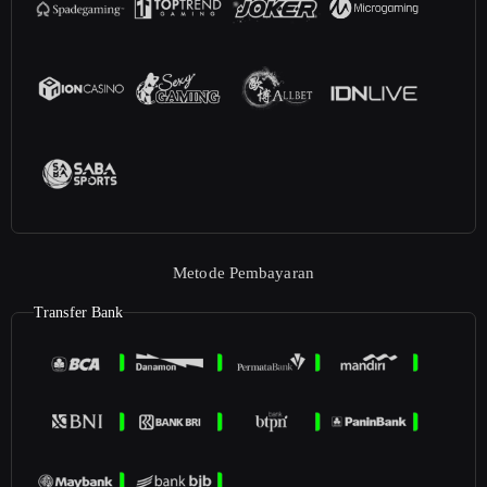
Metode Pembayaran
Transfer Bank