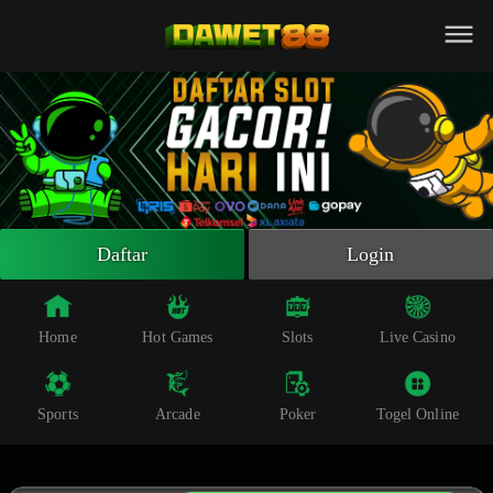
Beranda
Slot Online
Live Casino
Sportsbook
Arcade
Togel Online
Daftar
Login
Poker
Whatsapp
Home
Hot Games
Slots
Live Casino
Telegram
Sports
Arcade
Poker
Togel Online
Livechat