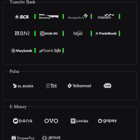
Transfer Bank
Pulsa
E-Money