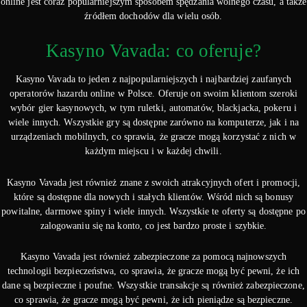
online jest coraz popularniejszym sposobem spędzania wolnego czasu, a także
źródłem dochodów dla wielu osób.
Kasyno Vavada: co oferuje?
Kasyno Vavada to jeden z najpopularniejszych i najbardziej zaufanych
operatorów hazardu online w Polsce. Oferuje on swoim klientom szeroki
wybór gier kasynowych, w tym ruletki, automatów, blackjacka, pokeru i
wiele innych. Wszystkie gry są dostępne zarówno na komputerze, jak i na
urządzeniach mobilnych, co sprawia, że gracze mogą korzystać z nich w
każdym miejscu i w każdej chwili.
Kasyno Vavada jest również znane z swoich atrakcyjnych ofert i promocji,
które są dostępne dla nowych i stałych klientów. Wśród nich są bonusy
powitalne, darmowe spiny i wiele innych. Wszystkie te oferty są dostępne po
zalogowaniu się na konto, co jest bardzo proste i szybkie.
Kasyno Vavada jest również zabezpieczone za pomocą najnowszych
technologii bezpieczeństwa, co sprawia, że gracze mogą być pewni, że ich
dane są bezpieczne i poufne. Wszystkie transakcje są również zabezpieczone,
co sprawia, że gracze mogą być pewni, że ich pieniądze są bezpieczne.