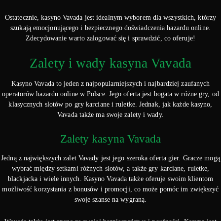
Ostatecznie, kasyno Vavada jest idealnym wyborem dla wszystkich, którzy
szukają emocjonującego i bezpiecznego doświadczenia hazardu online.
Zdecydowanie warto zalogować się i sprawdzić, co oferuje!
Zalety i wady kasyna Vavada
Kasyno Vavada to jeden z najpopularniejszych i najbardziej zaufanych
operatorów hazardu online w Polsce. Jego oferta jest bogata w różne gry, od
klasycznych slotów po gry karciane i ruletke. Jednak, jak każde kasyno,
Vavada także ma swoje zalety i wady.
Zalety kasyna Vavada
Jedną z największych zalet Vavady jest jego szeroka oferta gier. Gracze mogą
wybrać między setkami różnych slotów, a także gry karciane, ruletke,
blackjacka i wiele innych. Kasyno Vavada także oferuje swoim klientom
możliwość korzystania z bonusów i promocji, co może pomóc im zwiększyć
swoje szanse na wygraną.