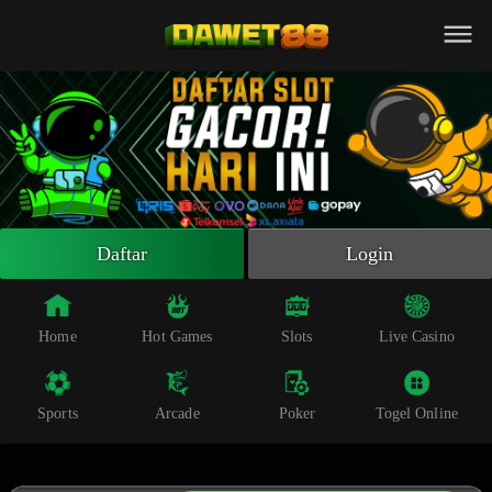
Beranda
Slot Online
Live Casino
Sportsbook
Arcade
Togel Online
Daftar
Login
Poker
Whatsapp
Home
Hot Games
Slots
Live Casino
Telegram
Sports
Arcade
Poker
Togel Online
Livechat